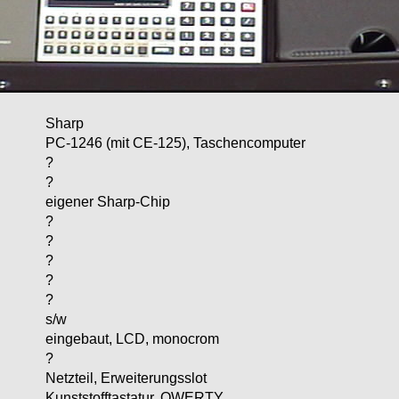
Sharp
PC-1246 (mit CE-125), Taschencomputer
?
?
eigener Sharp-Chip
?
?
?
?
?
s/w
eingebaut, LCD, monocrom
?
Netzteil, Erweiterungsslot
Kunststofftastatur, QWERTY