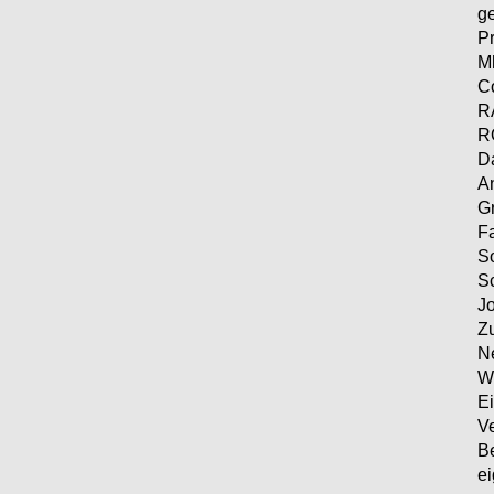
ge
P
M
C
R
R
Da
An
Gr
F
S
Sc
J
Z
Ne
Wu
Ei
V
B
ei