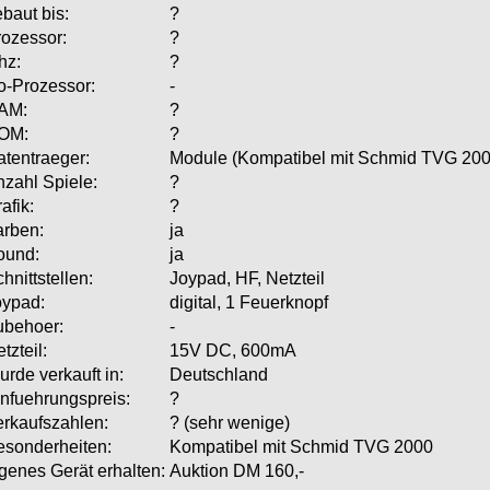
baut bis:
?
rozessor:
?
hz:
?
o-Prozessor:
-
AM:
?
OM:
?
tentraeger:
Module (Kompatibel mit Schmid TVG 200
zahl Spiele:
?
afik:
?
arben:
ja
ound:
ja
hnittstellen:
Joypad, HF, Netzteil
oypad:
digital, 1 Feuerknopf
ubehoer:
-
tzteil:
15V DC, 600mA
rde verkauft in:
Deutschland
nfuehrungspreis:
?
erkaufszahlen:
? (sehr wenige)
esonderheiten:
Kompatibel mit Schmid TVG 2000
genes Gerät erhalten:
Auktion DM 160,-