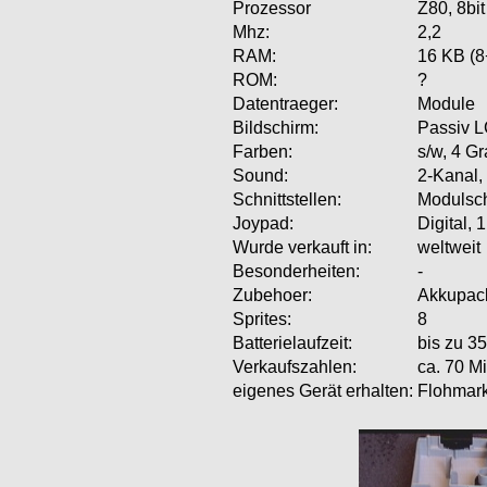
Prozessor
Z80, 8bit
Mhz:
2,2
RAM:
16 KB (8
ROM:
?
Datentraeger:
Module
Bildschirm:
Passiv L
Farben:
s/w, 4 G
Sound:
2-Kanal,
Schnittstellen:
Modulsch
Joypad:
Digital, 
Wurde verkauft in:
weltweit
Besonderheiten:
-
Zubehoer:
Akkupac
Sprites:
8
Batterielaufzeit:
bis zu 3
Verkaufszahlen:
ca. 70 Mi
eigenes Gerät erhalten:
Flohmark