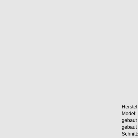
Herstell
Model:
gebaut 
gebaut 
Schnitts