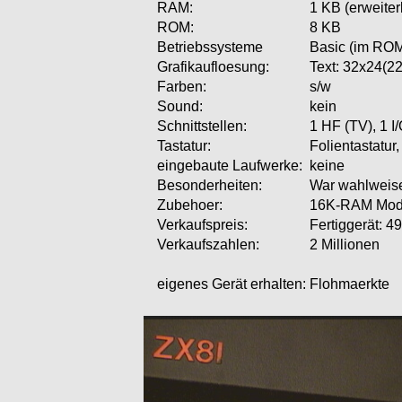
RAM:
1 KB (erweiter
ROM:
8 KB
Betriebssysteme
Basic (im RO
Grafikaufloesung:
Text: 32x24(22 
Farben:
s/w
Sound:
kein
Schnittstellen:
1 HF (TV), 1 I
Tastatur:
Folientastatu
eingebaute Laufwerke:
keine
Besonderheiten:
War wahlweise
Zubehoer:
16K-RAM Mod
Verkaufspreis:
Fertiggerät: 
Verkaufszahlen:
2 Millionen
eigenes Gerät erhalten:
Flohmaerkte