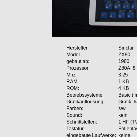
Hersteller:
Sinclair
Model
ZX80
gebaut ab:
1980
Prozessor
Z80A, 8 
Mhz:
3,25
RAM:
1 KB
ROM:
4 KB
Betriebssysteme
Basic (
Grafikaufloesung:
Grafik: 
Farben:
s/w
Sound:
kein
Schnittstellen:
1 HF (TV
Tastatur:
Folient
eingebaute Laufwerke:
keine