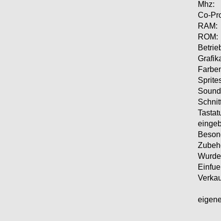
Mhz:
Co-Pr
RAM:
ROM:
Betrie
Grafik
Farbe
Sprite
Sound
Schnitt
Tastatu
eingeb
Besond
Zubeh
Wurde 
Einfue
Verkau
eigene