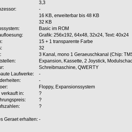
3,3
ozessor:
-
16 KB, erweiterbar bis 48 KB
32 KB
bssystem:
Basic im ROM
aufloesung:
Grafik: 256x192, 64x48, 32x24, Text: 40x24
n:
15 + 1 transparente Farbe
s:
32
:
3 Kanal, mono 1 Geraeuschkanal (Chip: TM
stellen:
Expansion, Kassette, 2 Joystick, Modulscha
r:
Schreibmaschine, QWERTY
aute Laufwerke:
-
erheiten:
-
oer:
Floppy, Expansionssystem
verkauft in:
?
hrungspreis:
?
fszahlen:
?
s Geraet erhalten:
-