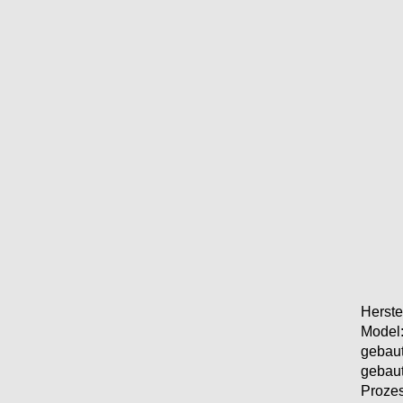
Herstel
Model
gebaut
gebaut
Prozes