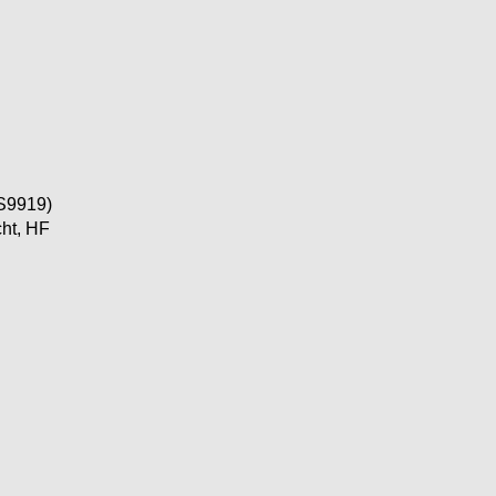
S9919)
cht, HF