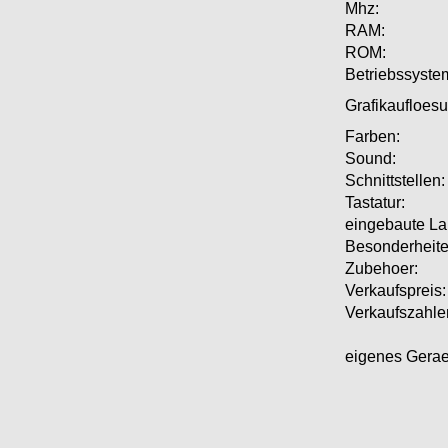
Mhz:
RAM:
ROM:
Betriebssyste
Grafikaufloesu
Farben:
Sound:
Schnittstellen:
Tastatur:
eingebaute La
Besonderheite
Zubehoer:
Verkaufspreis:
Verkaufszahle
eigenes Geraet