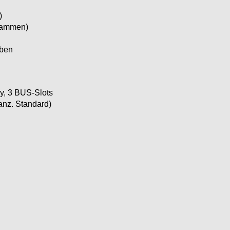
)
grammen)
rben
y, 3 BUS-Slots
anz. Standard)