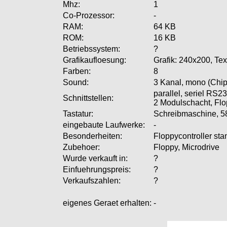
Mhz:
1
Co-Prozessor:
-
RAM:
64 KB
ROM:
16 KB
Betriebssystem:
?
Grafikaufloesung:
Grafik: 240x200, Tex
Farben:
8
Sound:
3 Kanal, mono (Chip
parallel, seriel RS2
Schnittstellen:
2 Modulschacht, Flo
Tastatur:
Schreibmaschine, 
eingebaute Laufwerke:
-
Besonderheiten:
Floppycontroller st
Zubehoer:
Floppy, Microdrive
Wurde verkauft in:
?
Einfuehrungspreis:
?
Verkaufszahlen:
?
eigenes Geraet erhalten:
-