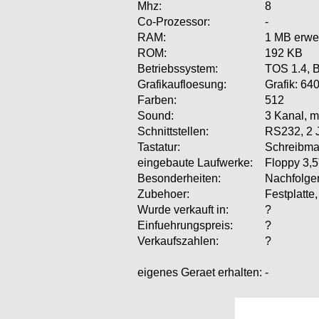
Mhz:
8
Co-Prozessor:
-
RAM:
1 MB erwei
ROM:
192 KB
Betriebssystem:
TOS 1.4, B
Grafikaufloesung:
Grafik: 64
Farben:
512
Sound:
3 Kanal, m
Schnittstellen:
RS232, 2 J
Tastatur:
Schreibma
eingebaute Laufwerke:
Floppy 3,5
Besonderheiten:
Nachfolge
Zubehoer:
Festplatt
Wurde verkauft in:
?
Einfuehrungspreis:
?
Verkaufszahlen:
?
eigenes Geraet erhalten:
-