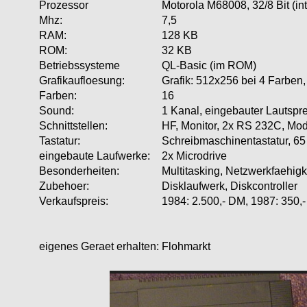
Prozessor
Motorola M68008, 32/8 Bit (int
Mhz:
7,5
RAM:
128 KB
ROM:
32 KB
Betriebssysteme
QL-Basic (im ROM)
Grafikaufloesung:
Grafik: 512x256 bei 4 Farben,
Farben:
16
Sound:
1 Kanal, eingebauter Lautspr
Schnittstellen:
HF, Monitor, 2x RS 232C, Modu
Tastatur:
Schreibmaschinentastatur, 
eingebaute Laufwerke:
2x Microdrive
Besonderheiten:
Multitasking, Netzwerkfaehigk
Zubehoer:
Disklaufwerk, Diskcontroller
Verkaufspreis:
1984: 2.500,- DM, 1987: 350,
eigenes Geraet erhalten:
Flohmarkt