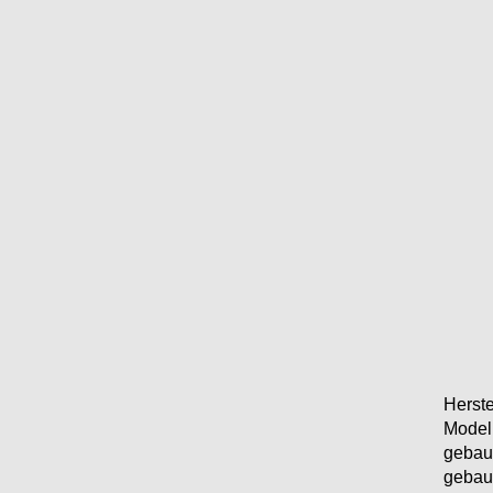
Herste
Model
gebaut
gebaut