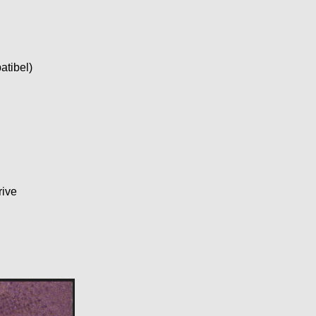
tibel)
rive