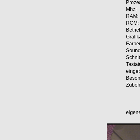
Proze
Mhz:
RAM:
ROM:
Betri
Grafik
Farbe
Sound
Schnit
Tastat
einge
Beson
Zubeh
eigene