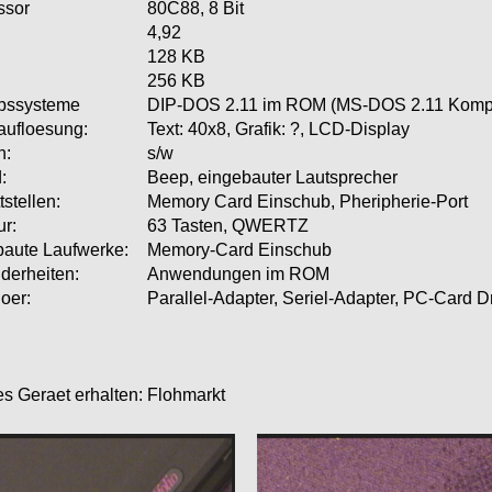
ssor
80C88, 8 Bit
4,92
128 KB
256 KB
ebssysteme
DIP-DOS 2.11 im ROM (MS-DOS 2.11 Kompa
aufloesung:
Text: 40x8, Grafik: ?, LCD-Display
n:
s/w
:
Beep, eingebauter Lautsprecher
tstellen:
Memory Card Einschub, Pheripherie-Port
ur:
63 Tasten, QWERTZ
baute Laufwerke:
Memory-Card Einschub
derheiten:
Anwendungen im ROM
oer:
Parallel-Adapter, Seriel-Adapter, PC-Card D
s Geraet erhalten:
Flohmarkt