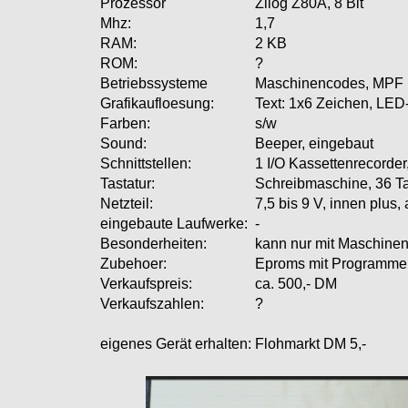
Prozessor
Zilog Z80A, 8 Bit
Mhz:
1,7
RAM:
2 KB
ROM:
?
Betriebssysteme
Maschinencodes, MPF 1
Grafikaufloesung:
Text: 1x6 Zeichen, LE
Farben:
s/w
Sound:
Beeper, eingebaut
Schnittstellen:
1 I/O Kassettenrecord
Tastatur:
Schreibmaschine, 36 T
Netzteil:
7,5 bis 9 V, innen plus
eingebaute Laufwerke:
-
Besonderheiten:
kann nur mit Maschine
Zubehoer:
Eproms mit Programmen
Verkaufspreis:
ca. 500,- DM
Verkaufszahlen:
?
eigenes Gerät erhalten:
Flohmarkt DM 5,-