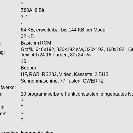
?
Z80A, 8 Bit
3,7
-
64 KB, erweiterbar bis 144 KB per Modul
32 KB
:
Basic im ROM
Grafik: 640x192, 320x192 s/w, 320x192, 160x192, 1
ng:
Text: 40x24 16 Farben, 80x24 s/w
16
Beeper
HF, RGB, RS232, Video, Kassette, 2 BUS
Schreibmaschine, 77 Tasten, QWERTZ
fwerke:
-
n:
10 programmierbare Funktionstasten, eingebautes Net
?
in:
?
eis:
?
:
?