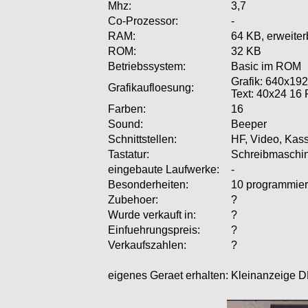
Mhz:
3,7
Co-Prozessor:
-
RAM:
64 KB, erweiter
ROM:
32 KB
Betriebssystem:
Basic im ROM
Grafik: 640x19
Grafikaufloesung:
Text: 40x24 16 
Farben:
16
Sound:
Beeper
Schnittstellen:
HF, Video, Kas
Tastatur:
Schreibmaschi
eingebaute Laufwerke:
-
Besonderheiten:
10 programmier
Zubehoer:
?
Wurde verkauft in:
?
Einfuehrungspreis:
?
Verkaufszahlen:
?
eigenes Geraet erhalten:
Kleinanzeige D