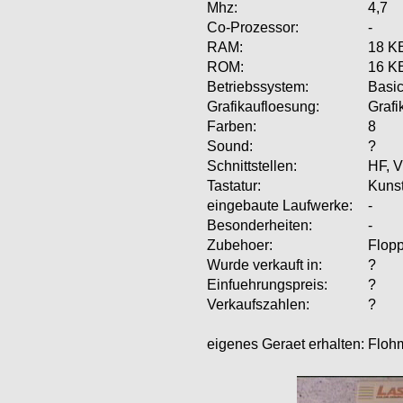
Mhz:
4,7
Co-Prozessor:
-
RAM:
18 KB
ROM:
16 K
Betriebssystem:
Basi
Grafikaufloesung:
Grafi
Farben:
8
Sound:
?
Schnittstellen:
HF, V
Tastatur:
Kunst
eingebaute Laufwerke:
-
Besonderheiten:
-
Zubehoer:
Flopp
Wurde verkauft in:
?
Einfuehrungspreis:
?
Verkaufszahlen:
?
eigenes Geraet erhalten:
Flohm