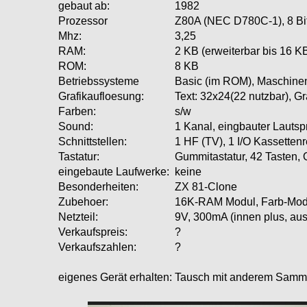
gebaut ab:
1982
Prozessor
Z80A (NEC D780C-1), 8 Bi
Mhz:
3,25
RAM:
2 KB (erweiterbar bis 16 K
ROM:
8 KB
Betriebssysteme
Basic (im ROM), Maschine
Grafikaufloesung:
Text: 32x24(22 nutzbar), Gra
Farben:
s/w
Sound:
1 Kanal, eingbauter Lautsp
Schnittstellen:
1 HF (TV), 1 I/O Kassetten
Tastatur:
Gummitastatur, 42 Taste
eingebaute Laufwerke:
keine
Besonderheiten:
ZX 81-Clone
Zubehoer:
16K-RAM Modul, Farb-Mod
Netzteil:
9V, 300mA (innen plus, au
Verkaufspreis:
?
Verkaufszahlen:
?
eigenes Gerät erhalten:
Tausch mit anderem Samm