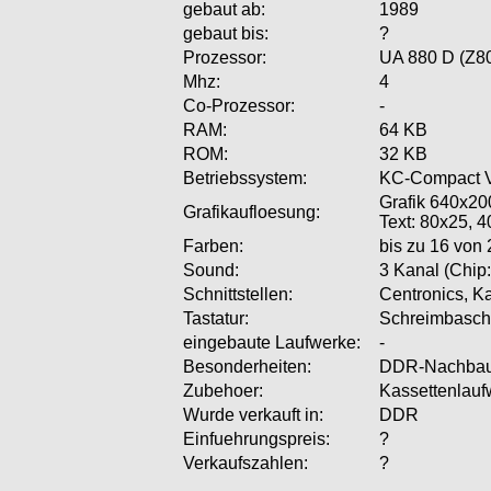
gebaut ab:
1989
gebaut bis:
?
Prozessor:
UA 880 D (Z80)
Mhz:
4
Co-Prozessor:
-
RAM:
64 KB
ROM:
32 KB
Betriebssystem:
KC-Compact V1
Grafik 640x20
Grafikaufloesung:
Text: 80x25, 
Farben:
bis zu 16 von 
Sound:
3 Kanal (Chip
Schnittstellen:
Centronics, K
Tastatur:
Schreimbasch
eingebaute Laufwerke:
-
Besonderheiten:
DDR-Nachbau
Zubehoer:
Kassettenlauf
Wurde verkauft in:
DDR
Einfuehrungspreis:
?
Verkaufszahlen:
?