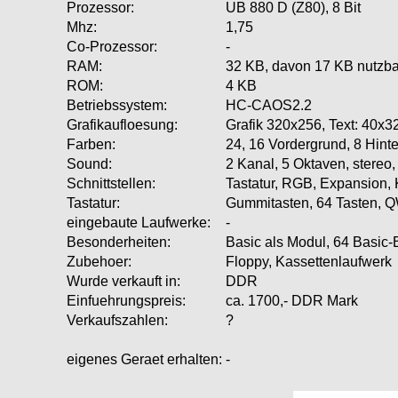
Prozessor:
UB 880 D (Z80), 8 Bit
Mhz:
1,75
Co-Prozessor:
-
RAM:
32 KB, davon 17 KB nutzba
ROM:
4 KB
Betriebssystem:
HC-CAOS2.2
Grafikaufloesung:
Grafik 320x256, Text: 40x3
Farben:
24, 16 Vordergrund, 8 Hint
Sound:
2 Kanal, 5 Oktaven, stereo
Schnittstellen:
Tastatur, RGB, Expansion, K
Tastatur:
Gummitasten, 64 Tasten,
eingebaute Laufwerke:
-
Besonderheiten:
Basic als Modul, 64 Basic-
Zubehoer:
Floppy, Kassettenlaufwerk
Wurde verkauft in:
DDR
Einfuehrungspreis:
ca. 1700,- DDR Mark
Verkaufszahlen:
?
eigenes Geraet erhalten:
-