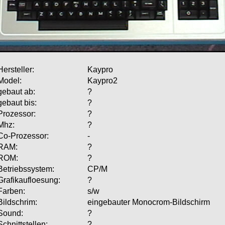
Hersteller:
Kaypro
Model:
Kaypro2
gebaut ab:
?
gebaut bis:
?
Prozessor:
?
Mhz:
?
Co-Prozessor:
-
RAM:
?
ROM:
?
Betriebssystem:
CP/M
Grafikaufloesung:
?
Farben:
s/w
Bildschrim:
eingebauter Monocrom-Bildschirm
Sound:
?
Schnittstellen:
?