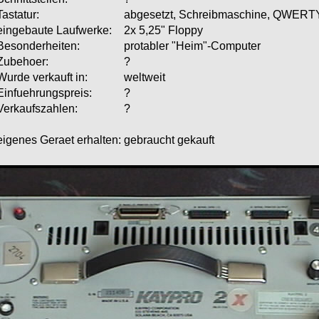
Tastatur:
abgesetzt, Schreibmaschine, QWERT
eingebaute Laufwerke:
2x 5,25" Floppy
Besonderheiten:
protabler "Heim"-Computer
Zubehoer:
?
Wurde verkauft in:
weltweit
Einfuehrungspreis:
?
Verkaufszahlen:
?
eigenes Geraet erhalten:
gebraucht gekauft