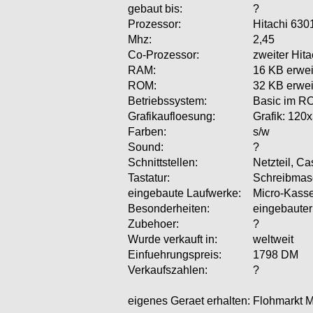
gebaut bis:
?
Prozessor:
Hitachi 630
Mhz:
2,45
Co-Prozessor:
zweiter Hita
RAM:
16 KB erwei
ROM:
32 KB erwei
Betriebssystem:
Basic im R
Grafikaufloesung:
Grafik: 120x
Farben:
s/w
Sound:
?
Schnittstellen:
Netzteil, Ca
Tastatur:
Schreibmas
eingebaute Laufwerke:
Micro-Kasse
Besonderheiten:
eingebauter
Zubehoer:
?
Wurde verkauft in:
weltweit
Einfuehrungspreis:
1798 DM
Verkaufszahlen:
?
eigenes Geraet erhalten:
Flohmarkt 