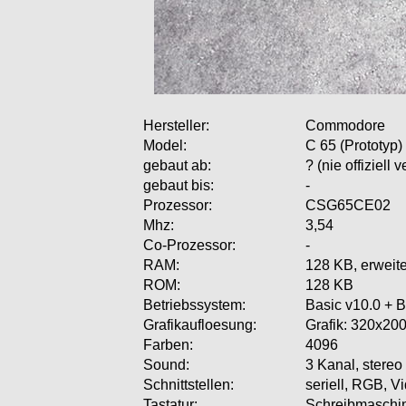
Hersteller:
Commodore
Model:
C 65 (Prototyp)
gebaut ab:
? (nie offiziell v
gebaut bis:
-
Prozessor:
CSG65CE02
Mhz:
3,54
Co-Prozessor:
-
RAM:
128 KB, erweit
ROM:
128 KB
Betriebssystem:
Basic v10.0 + 
Grafikaufloesung:
Grafik: 320x200
Farben:
4096
Sound:
3 Kanal, stereo
Schnittstellen:
seriell, RGB, 
Tastatur:
Schreibmaschi