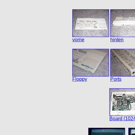
vorne
hinten
Floppy
Ports
Board (102