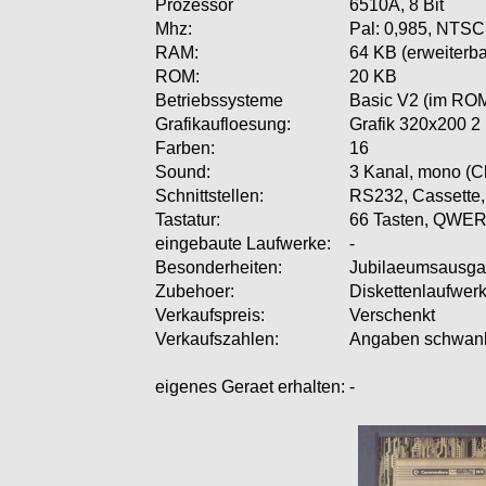
Prozessor
6510A, 8 Bit
Mhz:
Pal: 0,985, NTSC
RAM:
64 KB (erweiterba
ROM:
20 KB
Betriebssysteme
Basic V2 (im RO
Grafikaufloesung:
Grafik 320x200 2
Farben:
16
Sound:
3 Kanal, mono (C
Schnittstellen:
RS232, Cassette,
Tastatur:
66 Tasten, QWE
eingebaute Laufwerke:
-
Besonderheiten:
Jubilaeumsausg
Zubehoer:
Diskettenlaufwerk,
Verkaufspreis:
Verschenkt
Verkaufszahlen:
Angaben schwank
eigenes Geraet erhalten:
-