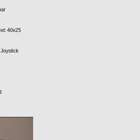
bar
xt: 40x25
Joystick
d