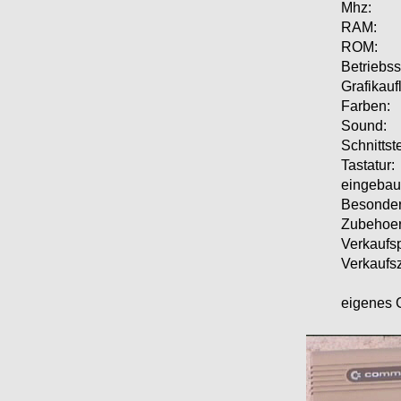
Mhz:
RAM:
ROM:
Betriebs
Grafikauf
Farben:
Sound:
Schnittste
Tastatur:
eingebau
Besonder
Zubehoer
Verkaufsp
Verkaufs
eigenes G