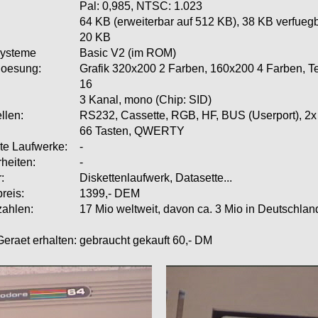
Pal: 0,985, NTSC: 1.023
64 KB (erweiterbar auf 512 KB), 38 KB verfueg
20 KB
systeme
Basic V2 (im ROM)
loesung:
Grafik 320x200 2 Farben, 160x200 4 Farben, Te
16
3 Kanal, mono (Chip: SID)
llen:
RS232, Cassette, RGB, HF, BUS (Userport), 2x 
66 Tasten, QWERTY
te Laufwerke:
-
heiten:
-
:
Diskettenlaufwerk, Datasette...
reis:
1399,- DEM
zahlen:
17 Mio weltweit, davon ca. 3 Mio in Deutschlan
eraet erhalten:
gebraucht gekauft 60,- DM