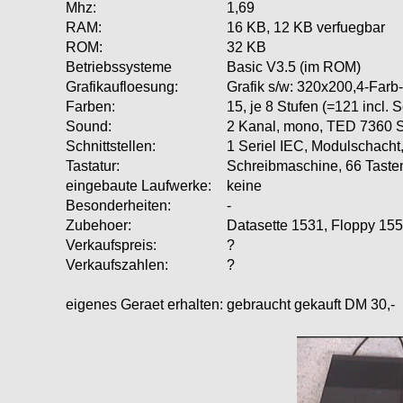
Mhz:
1,69
RAM:
16 KB, 12 KB verfuegbar
ROM:
32 KB
Betriebssysteme
Basic V3.5 (im ROM)
Grafikaufloesung:
Grafik s/w: 320x200,4-Farb-
Farben:
15, je 8 Stufen (=121 incl. 
Sound:
2 Kanal, mono, TED 7360 
Schnittstellen:
1 Seriel IEC, Modulschacht,
Tastatur:
Schreibmaschine, 66 Tas
eingebaute Laufwerke:
keine
Besonderheiten:
-
Zubehoer:
Datasette 1531, Floppy 15
Verkaufspreis:
?
Verkaufszahlen:
?
eigenes Geraet erhalten:
gebraucht gekauft DM 30,-