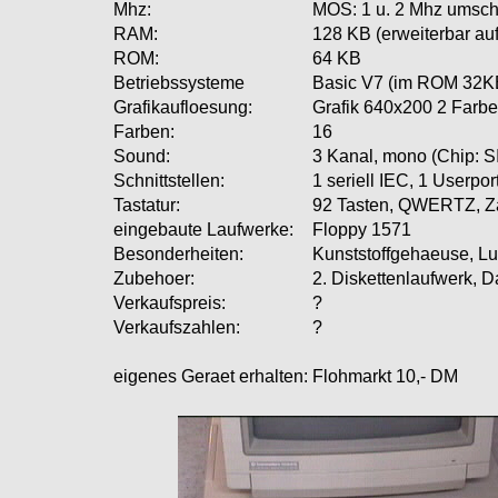
Mhz:
MOS: 1 u. 2 Mhz umscha
RAM:
128 KB (erweiterbar au
ROM:
64 KB
Betriebssysteme
Basic V7 (im ROM 32K
Grafikaufloesung:
Grafik 640x200 2 Farbe
Farben:
16
Sound:
3 Kanal, mono (Chip: S
Schnittstellen:
1 seriell IEC, 1 Userpo
Tastatur:
92 Tasten, QWERTZ, Z
eingebaute Laufwerke:
Floppy 1571
Besonderheiten:
Kunststoffgehaeuse, Lue
Zubehoer:
2. Diskettenlaufwerk, Da
Verkaufspreis:
?
Verkaufszahlen:
?
eigenes Geraet erhalten:
Flohmarkt 10,- DM