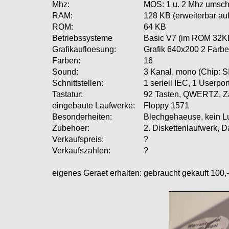
Mhz:
MOS: 1 u. 2 Mhz umscha
RAM:
128 KB (erweiterbar au
ROM:
64 KB
Betriebssysteme
Basic V7 (im ROM 32K
Grafikaufloesung:
Grafik 640x200 2 Farbe
Farben:
16
Sound:
3 Kanal, mono (Chip: S
Schnittstellen:
1 seriell IEC, 1 Userpo
Tastatur:
92 Tasten, QWERTZ, Z
eingebaute Laufwerke:
Floppy 1571
Besonderheiten:
Blechgehaeuse, kein Lu
Zubehoer:
2. Diskettenlaufwerk, Da
Verkaufspreis:
?
Verkaufszahlen:
?
eigenes Geraet erhalten:
gebraucht gekauft 100,