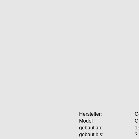
Hersteller:
C
Model
C
gebaut ab:
1
gebaut bis:
?