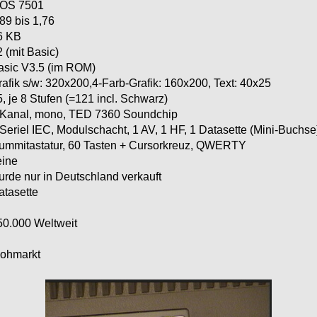
OS 7501
89 bis 1,76
6 KB
 (mit Basic)
asic V3.5 (im ROM)
rafik s/w: 320x200,4-Farb-Grafik: 160x200, Text: 40x25
, je 8 Stufen (=121 incl. Schwarz)
 Kanal, mono, TED 7360 Soundchip
 Seriel IEC, Modulschacht, 1 AV, 1 HF, 1 Datasette (Mini-Buchse
ummitastatur, 60 Tasten + Cursorkreuz, QWERTY
eine
urde nur in Deutschland verkauft
atasette
50.000 Weltweit
lohmarkt