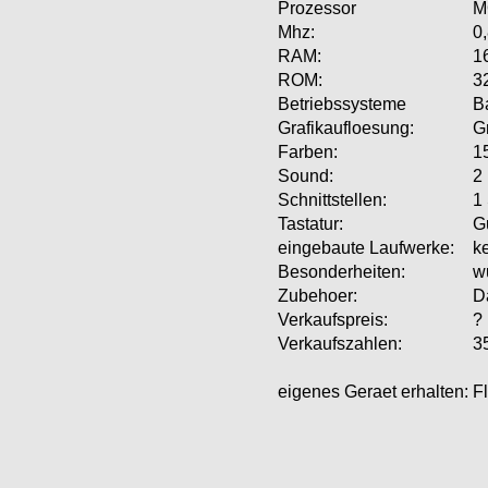
Prozessor
M
Mhz:
0,
RAM:
1
ROM:
32
Betriebssysteme
B
Grafikaufloesung:
G
Farben:
15
Sound:
2
Schnittstellen:
1
Tastatur:
G
eingebaute Laufwerke:
k
Besonderheiten:
w
Zubehoer:
D
Verkaufspreis:
?
Verkaufszahlen:
3
eigenes Geraet erhalten:
F