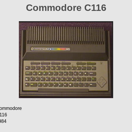
Commodore C116
ommodore
116
984