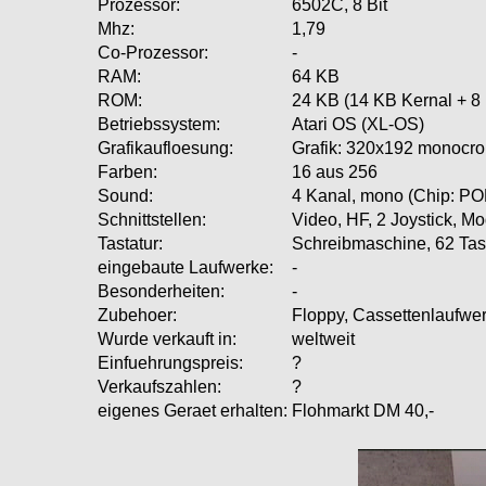
Prozessor:
6502C, 8 Bit
Mhz:
1,79
Co-Prozessor:
-
RAM:
64 KB
ROM:
24 KB (14 KB Kernal + 8 
Betriebssystem:
Atari OS (XL-OS)
Grafikaufloesung:
Grafik: 320x192 monocro
Farben:
16 aus 256
Sound:
4 Kanal, mono (Chip: P
Schnittstellen:
Video, HF, 2 Joystick, Mo
Tastatur:
Schreibmaschine, 62 T
eingebaute Laufwerke:
-
Besonderheiten:
-
Zubehoer:
Floppy, Cassettenlaufwer
Wurde verkauft in:
weltweit
Einfuehrungspreis:
?
Verkaufszahlen:
?
eigenes Geraet erhalten:
Flohmarkt DM 40,-