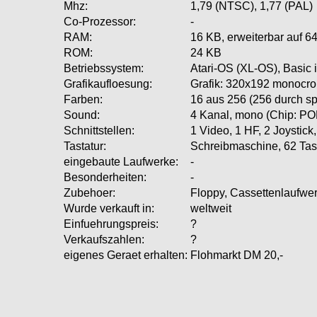
Mhz:
1,79 (NTSC), 1,77 (PAL)
Co-Prozessor:
-
RAM:
16 KB, erweiterbar auf 6
ROM:
24 KB
Betriebssystem:
Atari-OS (XL-OS), Basic
Grafikaufloesung:
Grafik: 320x192 monocro
Farben:
16 aus 256 (256 durch s
Sound:
4 Kanal, mono (Chip: P
Schnittstellen:
1 Video, 1 HF, 2 Joystick
Tastatur:
Schreibmaschine, 62 T
eingebaute Laufwerke:
-
Besonderheiten:
-
Zubehoer:
Floppy, Cassettenlaufwe
Wurde verkauft in:
weltweit
Einfuehrungspreis:
?
Verkaufszahlen:
?
eigenes Geraet erhalten:
Flohmarkt DM 20,-