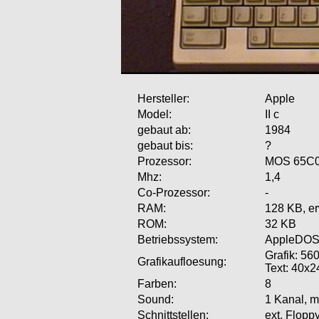
Hersteller:
Apple
Model:
II c
gebaut ab:
1984
gebaut bis:
?
Prozessor:
MOS 65C02
Mhz:
1,4
Co-Prozessor:
-
RAM:
128 KB, er
ROM:
32 KB
Betriebssystem:
AppleDOS
Grafik: 56
Grafikaufloesung:
Text: 40x2
Farben:
8
Sound:
1 Kanal, m
Schnittstellen:
ext. Flopp