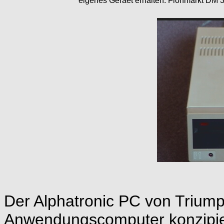
eigenes Geraet erhalten:
Flohmarkt DM 3
Der Alphatronic PC von Triump
Anwendungscomputer konzipie