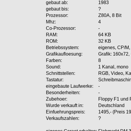
gebaut ab:
1983
gebaut bis:
?
Prozessor:
Z80A, 8 Bit
Mhz:
4
Co-Prozessor:
-
RAM:
64 KB
ROM:
32 KB
Betriebssystem:
eigenes, CP/M,
Grafikaufloesung:
Grafik: 160x72,
Farben:
8
Sound:
1 Kanal, mono
Schnittstellen:
RGB, Video, Kas
Tastatur:
Schreibmaschi
eingebaute Laufwerke:
-
Besonderheiten:
-
Zubehoer:
Floppy F1 und F
Wurde verkauft in:
Deutschland
Einfuehrungspreis:
1495,- (Preis 1
Verkaufszahlen:
?