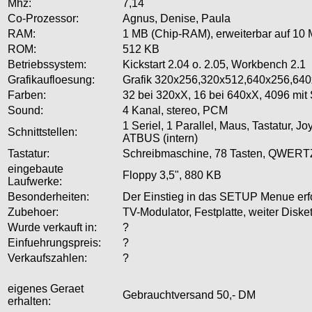
Mhz:
7,14
Co-Prozessor:
Agnus, Denise, Paula
RAM:
1 MB (Chip-RAM), erweiterbar auf 10
ROM:
512 KB
Betriebssystem:
Kickstart 2.04 o. 2.05, Workbench 2.1
Grafikaufloesung:
Grafik 320x256,320x512,640x256,640x
Farben:
32 bei 320xX, 16 bei 640xX, 4096 mi
Sound:
4 Kanal, stereo, PCM
1 Seriel, 1 Parallel, Maus, Tastatur, 
Schnittstellen:
ATBUS (intern)
Tastatur:
Schreibmaschine, 78 Tasten, QWERT
eingebaute
Floppy 3,5", 880 KB
Laufwerke:
Besonderheiten:
Der Einstieg in das SETUP Menue erfo
Zubehoer:
TV-Modulator, Festplatte, weiter Dis
Wurde verkauft in:
?
Einfuehrungspreis:
?
Verkaufszahlen:
?
eigenes Geraet
Gebrauchtversand 50,- DM
erhalten: