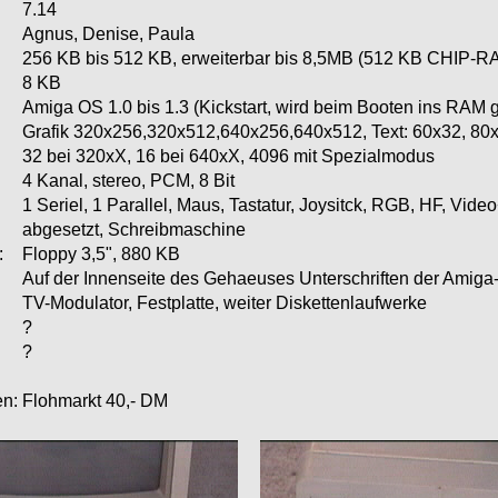
7.14
Agnus, Denise, Paula
256 KB bis 512 KB, erweiterbar bis 8,5MB (512 KB CHIP
8 KB
Amiga OS 1.0 bis 1.3 (Kickstart, wird beim Booten ins RAM 
Grafik 320x256,320x512,640x256,640x512, Text: 60x32, 80
32 bei 320xX, 16 bei 640xX, 4096 mit Spezialmodus
4 Kanal, stereo, PCM, 8 Bit
1 Seriel, 1 Parallel, Maus, Tastatur, Joysitck, RGB, HF, Vid
abgesetzt, Schreibmaschine
:
Floppy 3,5", 880 KB
Auf der Innenseite des Gehaeuses Unterschriften der Amiga
TV-Modulator, Festplatte, weiter Diskettenlaufwerke
?
?
en:
Flohmarkt 40,- DM